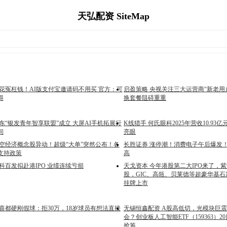
天弘配资 SiteMap
别花冤枉钱！AI版支付宝邀请码不用买 官方：可
启盈策略 央视关注三大运营商“新老用
得
换套餐阻碍重重
东“银发青年智享联盟”成立 大屏AI手机拓展行
K线猎手 何氏眼科2025年营收10.93
间
亮眼
低空经济概念股异动！超级“大单”突然公布！各
长胜证券 涨停潮！消费电子午后爆发
支持政策
高
科百发拟赴港IPO 业绩连续亏损
天戈资本 今年港股第二大IPO来了，
股，GIC、高瓴、贝莱德等超豪华基石
挂牌上市
喜都硬刚假球：拒30万，18岁球员有想法直接
无锡恒鑫配资 A股高低切，光模块巨
会？创业板人工智能ETF（159363）
抢筹