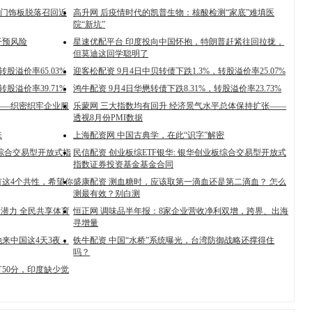
：因门饰板脱落召回近
高升网 后疫情时代的凯普生物：核酸检测“家底”难填医
院“新坑”
干预风险
星速优配平台 印度投向中国怀抱，特朗普赶紧往回拉拢，
但莫迪这回学聪明了
转股溢价率65.03%
迎客松配资 9月4日中贝转债下跌1.3%，转股溢价率25.07%
转股溢价率39.71%
鸿牛配资 9月4日华懋转债下跌8.31%，转股溢价率23.73%
——织密织牢企业服
乐蒙网 三大指数均有回升 经济景气水平总体保持扩张——
透视8月份PMI数据
来
上海配资网 中国古典学，在此“识字”解密
板综合交易型开放式指
民信配资 创业板综ETF银华: 银华创业板综合交易型开放式
指数证券投资基金基金合同
有这4个共性，希望你
盛康配资 测血糖时，应该取第一滴血还是第二滴血？ 怎么
测最有效？别白测
新潜力 全民共享体育
恒正网 调味品半年报：8家企业营收净利双增，跨界、出海
寻增量
来中国这4天3夜，
铁牛配资 中国“水桥”系统曝光，台湾防御战略还撑得住
吗？
50分，印度缺少觉