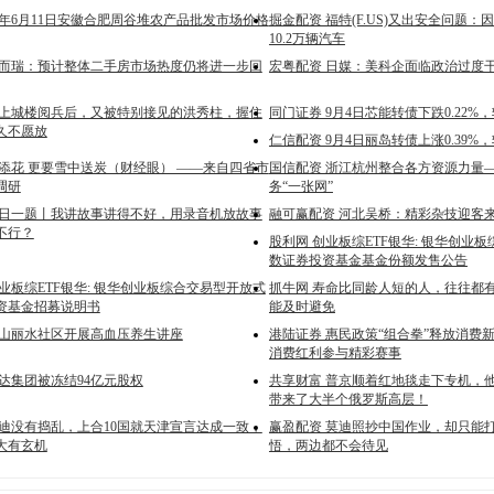
25年6月11日安徽合肥周谷堆农产品批发市场价格
掘金配资 福特(F.US)又出安全问题
10.2万辆汽车
克而瑞：预计整体二手房市场热度仍将进一步回
宏粤配资 日媒：美科企面临政治过度
登上城楼阅兵后，又被特别接见的洪秀柱，握住
同门证券 9月4日芯能转债下跌0.22%，
久不愿放
仁信配资 9月4日丽岛转债上涨0.39%，
上添花 更要雪中送炭（财经眼） ——来自四省市
国信配资 浙江杭州整合各方资源力量
调研
务“一张网”
每日一题丨我讲故事讲得不好，用录音机放故事
融可赢配资 河北吴桥：精彩杂技迎客
不行？
股利网 创业板综ETF银华: 银华创业
数证券投资基金基金份额发售公告
业板综ETF银华: 银华创业板综合交易型开放式
抓牛网 寿命比同龄人短的人，往往都
资基金招募说明书
能及时避免
秀山丽水社区开展高血压养生讲座
港陆证券 惠民政策“组合拳”释放消费
消费红利参与精彩赛事
达集团被冻结94亿元股权
共享财富 普京顺着红地毯走下专机，他
带来了大半个俄罗斯高层！
莫迪没有捣乱，上合10国就天津宣言达成一致，
赢盈配资 莫迪照抄中国作业，却只能打
大有玄机
悟，两边都不会待见