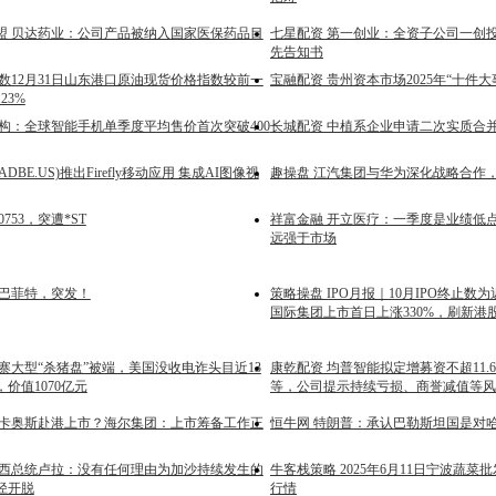
盟 贝达药业：公司产品被纳入国家医保药品目
七星配资 第一创业：全资子公司一创
先告知书
数12月31日山东港口原油现货价格指数较前一
宝融配资 贵州资本市场2025年“十件大
23%
机构：全球智能手机单季度平均售价首次突破400
长城配资 中植系企业申请二次实质合
(ADBE.US)推出Firefly移动应用 集成AI图像视
趣操盘 江汽集团与华为深化战略合作
0753，突遭*ST
祥富金融 开立医疗：一季度是业绩低点
远强于市场
岁巴菲特，突发！
策略操盘 IPO月报｜10月IPO终止数
国际集团上市首日上涨330%，刷新港
寨大型“杀猪盘”被端，美国没收电诈头目近13
康乾配资 均普智能拟定增募资不超11.
价值1070亿元
等，公司提示持续亏损、商誉减值等风
拆卡奥斯赴港上市？海尔集团：上市筹备工作正
恒牛网 特朗普：承认巴勒斯坦国是对
巴西总统卢拉：没有任何理由为加沙持续发生的
牛客栈策略 2025年6月11日宁波蔬
径开脱
行情