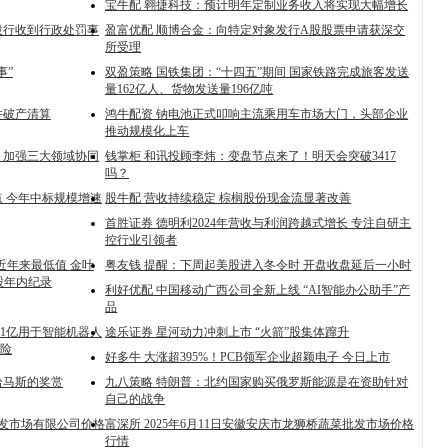
宝牛配 翱捷科技：预计明年定制业务收入将实现大幅增长
投行收到行政处罚事
盈富优配 顺博合金：向特定对象发行A股股票申请获深交
所受理
事”
双盈策略 国铁集团：“十四五”期间 国家铁路完成旅客发送
量162亿人、货物发送量196亿吨
并破产清算
鸿牛配资 钠电池正式叩响主流乘用车市场大门，头部企业
推动规模化上车
，加强三大领域协同
钱掌柜 和讯投顾李炜：变盘节点来了！明天会突破3417
吗？
 今年中标规模增速
股牛配 营收持续稳定 棕榈股份现金流显著改善
首胜证券 德明利2024年营收与利润跨越式增长 专注自研主
控行业引领者
为近年来最低值 金叶
粤友钱 提醒：下周起美股进入冬令时 开盘收盘延后一小时
股年内纪录
利好优配 中国移动广西公司全新上线 “AI智能办公助手”产
品
61亿用于智能机器人
途乐证券 星河动力冲刺上市 “火箭”股集体蹿升
险
好多牛 大涨超395%！PCB领军企业超颖电子 今日上市
哈马斯的奖赏
九八策略 特朗普：北约国家购买俄罗斯能源是在资助针对
自己的战争
菜批发市场有限公司价格
富深所 2025年6月11日安徽安庆市龙狮桥蔬菜批发市场价格
行情