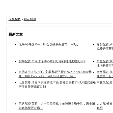
天弘配资
»
站点地图
最新文章
九牛网 寻影Meet Flip会议摄像头发布，599元
嘉创配资 
免费分享获
创牛配资 华康洁净2025年归母净利润同比增长76%
华星配资 京
业增长新空
永信证券 8月27日，安徽市场还原铅价格15700-15800元
宏益配资 
吨，均价15750元吨，较8月26日跌50元吨。
地密集出台
七界策略 港股内房股持续下跌 碧桂园跌超8% 9月依然是地
中鑫优配 爱
产股政策博弈窗口期
信达配资 英超中游卡位胶着战！布赖顿主场争胜，纽卡斯
人人配 长春
尔客场能否破局？
解约