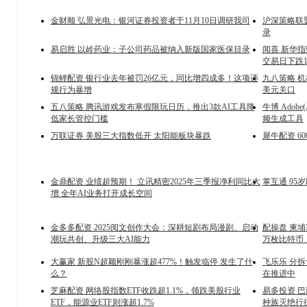
金财顺 弘景光电：银河证券投资者于11月10日调研我司
沪深策略联
录
易启胜 以岭药业：子公司药品被纳入新版国家医保目录
闻喜 新华指
交易日下跌1
锦鲤配资 银行业去年被罚26亿元，同比增四成多！这项违
九八策略 
规行为暴增
美元关口
五八策略 腾讯游戏发布寒假限玩日历，推出3款AI工具降
牛博 Adobe
低家长管控门槛
频生成工具
万联证券 美股三大指数低开 太阳能板块暴跌
犀牛配资 60
金鼎配资 业绩超预期！ 立讯精密2025年三季报净利同比大
掌互通 95
增 全年AI业务打开成长空间
金多多配资 2025阅文创作大会：深耕短剧布局漫剧、启动
配操盘 柬埔
潮玩共创、升级三大AI能力
万枚比特币，
大赢家 新股N超颖刚刚暴涨超477%！触发临停 发生了什
飞乐乐 分
么？
在推进中
芝麻配资 网络股指数ETF收跌超1.1%，领跌美股行业
易多投资 
ETF，能源业ETF则涨超1.7%
种族灭绝行