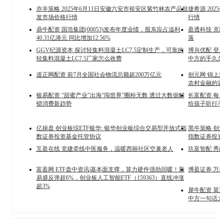
亦丰策略 2025年6月11日安徽六安市裕安区紫竹林农产品批
捷希源 20
发市场价格行情
行情
鼎牛配资 国浩集团(00053)发布年度业绩，股东应占溢利
盈透科技 
40.31亿港元 同比增加12.56%
落
GGV纪源资本 探讨轻集料混凝土LC7.5定制生产，可靠的
博兴优配 
轻集料混凝土LC7.5厂家怎么收费
中方的手久
道正网配资 前7月全国社会物流总额超200万亿元
创元网 锦
农村金融的
银易配资 “甜蜜产业”出海“闯世界”圈粉无数 透过大数据解
长富配资 
锁消费新趋势
给孩子听行
亿操盘 创业板综ETF银华: 银华创业板综合交易型开放式指
黑牛策略 创
数证券投资基金托管协议
指数证券投
互盈在线 党建牵线中医服务，温暖西丽社区空巢老人
玖富智配 
富盈网 ETF盘中资讯|基本面支撑，算力硬件强劲回暖！新
博盈证券 万
易盛反弹超6%，创业板人工智能ETF（159363）直线冲涨
超3%
犀牛配资 
中方一句话