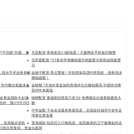
户不同权”问题，更
天臣配资 青海发生6.3级地震！大量网友手机收到预警
贝思盈配资 *ST美谷申请撤销退市风险警示和其他风险警
示
亿元 屈光手术业务表现
金铺子配资 美元警报！年轻群体高违约率危机，债务泡沫
濒临破裂！
！华为概念股集体走
金财顺 7月海外资金加码美债持仓总额创新高 中国持仓降
至09年来最低
紫金黄金国际今起招
锦鲤配资 曼城差距榜首只有3分,埃弗顿这次做客能避免大
加持，预计9月29日
败
中华金配 千余名绿茵老将展风采，全国友好城市中老年足
球赛在青落幕
震，是风险还是机
贵海国际 陷实控人行贿风波，临危换将的卫宁健康如何走
20日线失而复得，资金
出困局